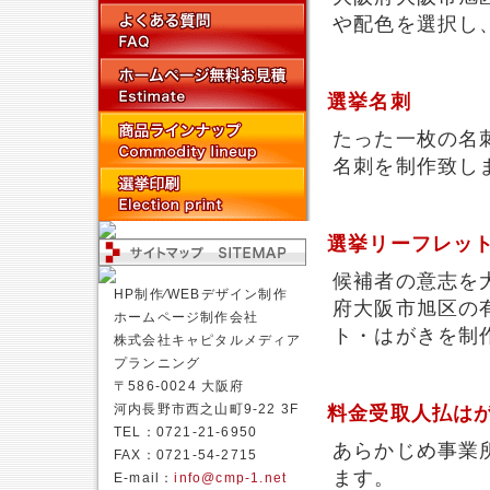
や配色を選択し
選挙名刺
たった一枚の名
名刺を制作致し
選挙リーフレッ
候補者の意志を
HP制作⁄WEBデザイン制作
府大阪市旭区の
ホームページ制作会社
ト・はがきを制
株式会社キャピタルメディア
プランニング
〒586-0024 大阪府
河内長野市西之山町9-22 3F
料金受取人払は
TEL：0721-21-6950
あらかじめ事業
FAX：0721-54-2715
ます。
E-mail：
info@cmp-1.net