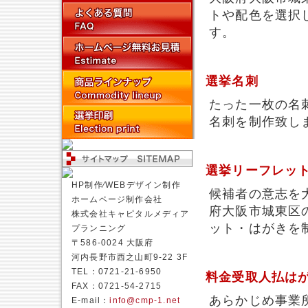
トや配色を選択
す。
選挙名刺
たった一枚の名
名刺を制作致し
選挙リーフレッ
HP制作⁄WEBデザイン制作
候補者の意志を
ホームページ制作会社
府大阪市城東区
株式会社キャピタルメディア
ット・はがきを
プランニング
〒586-0024 大阪府
河内長野市西之山町9-22 3F
TEL：0721-21-6950
料金受取人払は
FAX：0721-54-2715
あらかじめ事業
E-mail：
info@cmp-1.net