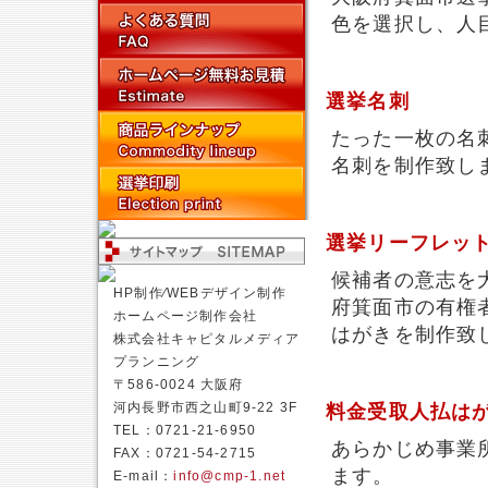
色を選択し、人
選挙名刺
たった一枚の名
名刺を制作致し
選挙リーフレッ
候補者の意志を
HP制作⁄WEBデザイン制作
府箕面市の有権
ホームページ制作会社
はがきを制作致
株式会社キャピタルメディア
プランニング
〒586-0024 大阪府
河内長野市西之山町9-22 3F
料金受取人払は
TEL：0721-21-6950
あらかじめ事業
FAX：0721-54-2715
ます。
E-mail：
info@cmp-1.net