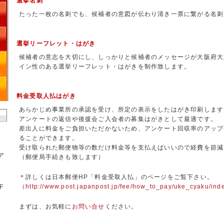
選挙名刺
たった一枚の名刺でも、候補者の意図が伝わり清き一票に繋がる名刺
選挙リーフレット・はがき
候補者の意志を大切にし、しっかりと候補者のメッセージが大阪府大
イン性のある選挙リーフレット・はがきを制作致します。
料金受取人払はがき
あらかじめ事業所の承認を受け、所定の表示をしたはがき印刷します
アンケートの返信や後援会ご入会者の募集はがきとして最適です。
差出人に料金をご負担いただかないため、アンケート回収率のアップ
ることができます。
受け取られた郵便物等の数だけ料金等を支払えばいいので経費を節減
ア
（郵便局手続きも致します）
＊詳しくは日本郵便HP「料金受取人払」のページをご覧下さい。
（http://www.post.japanpost.jp/fee/how_to_pay/uke_cyaku/ind
F
まずは、お気軽に
お問い合せ
ください。