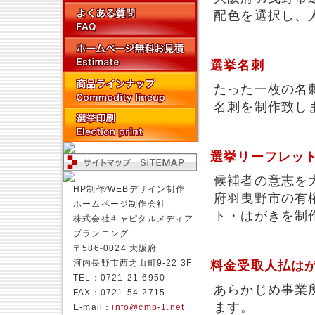
配色を選択し、
選挙名刺
たった一枚の名
名刺を制作致し
選挙リーフレッ
候補者の意志を
HP制作⁄WEBデザイン制作
府羽曳野市の有
ホームページ制作会社
ト・はがきを制
株式会社キャピタルメディア
プランニング
〒586-0024 大阪府
河内長野市西之山町9-22 3F
料金受取人払は
TEL：0721-21-6950
あらかじめ事業
FAX：0721-54-2715
ます。
E-mail：
info@cmp-1.net