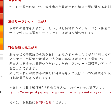
選挙名刺
たった一枚の名刺でも、候補者の意図が伝わり清き一票に繋がる名刺
選挙リーフレット・はがき
候補者の意志を大切にし、しっかりと候補者のメッセージが大阪府富
ザイン性のある選挙リーフレット・はがきを制作致します。
料金受取人払はがき
あらかじめ事業所の承認を受け、所定の表示をしたはがき印刷します
アンケートの返信や後援会ご入会者の募集はがきとして最適です。
差出人に料金をご負担いただかないため、アンケート回収率のアップ
ることができます。
受け取られた郵便物等の数だけ料金等を支払えばいいので経費を節減
ア
（郵便局手続きも致します）
＊詳しくは日本郵便HP「料金受取人払」のページをご覧下さい。
（http://www.post.japanpost.jp/fee/how_to_pay/uke_cyaku/ind
F
まずは、お気軽に
お問い合せ
ください。