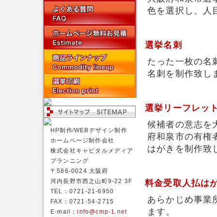
色を選択し、人
選挙名刺
たった一枚の名
名刺を制作致し
選挙リーフレッ
候補者の意志を
HP制作⁄WEBデザイン制作
府和泉市の有権
ホームページ制作会社
はがきを制作致
株式会社キャピタルメディア
プランニング
〒586-0024 大阪府
河内長野市西之山町9-22 3F
料金受取人払は
TEL：0721-21-6950
あらかじめ事業
FAX：0721-54-2715
ます。
E-mail：
info@cmp-1.net