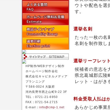
ウトや配色を選
す。
選挙名刺
たった一枚の名
名刺を制作致し
選挙リーフレッ
HP制作⁄WEBデザイン制作
候補者の意志を
ホームページ制作会社
県北葛城郡広陵
株式会社キャピタルメディア
レット・はがき
プランニング
〒586-0024 大阪府
河内長野市西之山町9-22 3F
TEL：0721-21-6950
料金受取人払は
FAX：0721-54-2715
あらかじめ事業
E-mail：
info@cmp-1.net