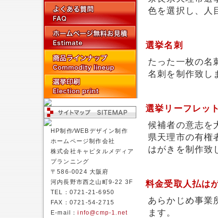
色を選択し、人
選挙名刺
たった一枚の名
名刺を制作致し
選挙リーフレッ
候補者の意志を
HP制作⁄WEBデザイン制作
県天理市の有権
ホームページ制作会社
はがきを制作致
株式会社キャピタルメディア
プランニング
〒586-0024 大阪府
河内長野市西之山町9-22 3F
料金受取人払は
TEL：0721-21-6950
あらかじめ事業
FAX：0721-54-2715
ます。
E-mail：
info@cmp-1.net