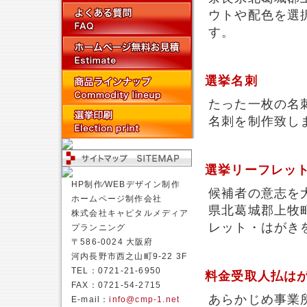
ウトや配色を選
す。
選挙名刺
たった一枚の名
名刺を制作致し
選挙リーフレッ
HP制作⁄WEBデザイン制作
候補者の意志を
ホームページ制作会社
県北葛城郡上牧
株式会社キャピタルメディア
レット・はがき
プランニング
〒586-0024 大阪府
河内長野市西之山町9-22 3F
TEL：0721-21-6950
料金受取人払は
FAX：0721-54-2715
あらかじめ事業
E-mail：
info@cmp-1.net