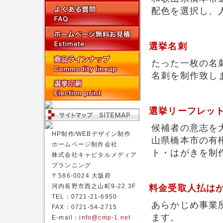
配色を選択し、
選挙名刺
たった一枚の名
名刺を制作致し
選挙リーフレッ
候補者の意志を
HP制作⁄WEBデザイン制作
山県橋本市の有
ホームページ制作会社
ト・はがきを制
株式会社キャピタルメディア
プランニング
〒586-0024 大阪府
河内長野市西之山町9-22 3F
料金受取人払は
TEL：0721-21-6950
あらかじめ事業
FAX：0721-54-2715
ます。
E-mail：
info@cmp-1.net