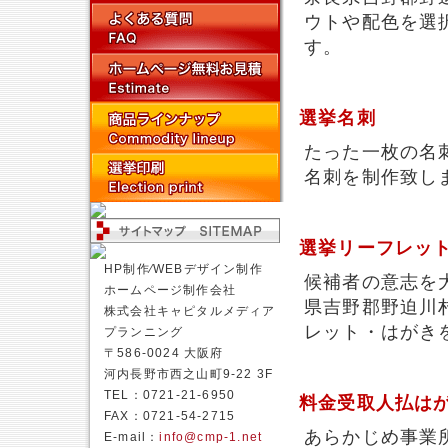
ウトや配色を選
す。
選挙名刺
たった一枚の名
名刺を制作致し
選挙リーフレッ
HP制作⁄WEBデザイン制作
候補者の意志を
ホームページ制作会社
県吉野郡野迫川
株式会社キャピタルメディア
レット・はがき
プランニング
〒586-0024 大阪府
河内長野市西之山町9-22 3F
TEL：0721-21-6950
料金受取人払は
FAX：0721-54-2715
あらかじめ事業
E-mail：
info@cmp-1.net