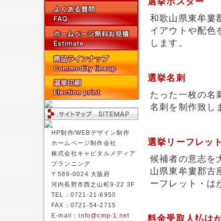
選挙ポスター
和歌山県東牟婁
イアウトや配色
します。
選挙名刺
たった一枚の名
名刺を制作致し
HP制作⁄WEBデザイン制作
選挙リーフレッ
ホームページ制作会社
株式会社キャピタルメディア
候補者の意志を
プランニング
山県東牟婁郡古
〒586-0024 大阪府
ーフレット・は
河内長野市西之山町9-22 3F
TEL：0721-21-6950
FAX：0721-54-2715
E-mail：
info@cmp-1.net
料金受取人払は